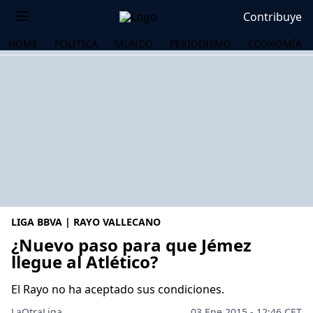
Contribuye
HOME
POLÍTICA
MUNDO
PERIODISMO
ECONOMÍA
LIGA BBVA | RAYO VALLECANO
¿Nuevo paso para que Jémez
llegue al Atlético?
OS
El Rayo no ha aceptado sus condiciones.
LaOtraLiga .
03 Ene 2015 - 12:46 CET