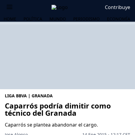
Contribuye
HOME
POLÍTICA
MUNDO
PERIODISMO
ECONOMÍA
LIGA BBVA | GRANADA
Caparrós podría dimitir como
técnico del Granada
OS
Caparrós se plantea abandonar el cargo.
Jose Alonso
14 Ene 2015 - 12:17 CET