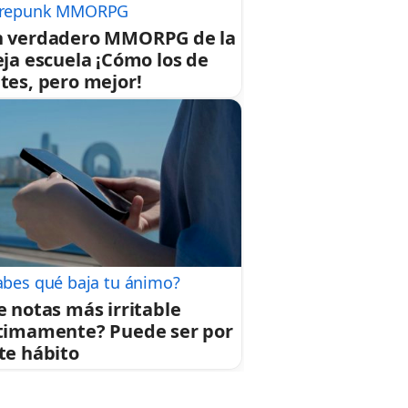
repunk MMORPG
 verdadero MMORPG de la
eja escuela ¡Cómo los de
tes, pero mejor!
abes qué baja tu ánimo?
e notas más irritable
timamente? Puede ser por
te hábito