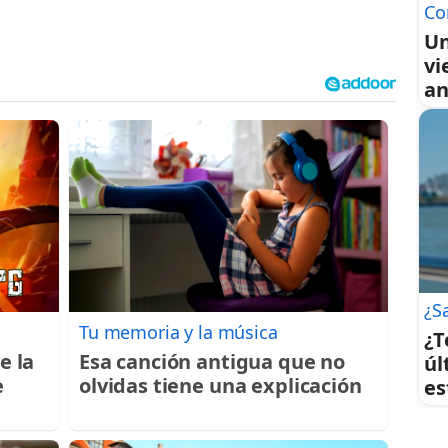
Co
Un
vi
an
¿S
Tu memoria y la música
¿T
e la
Esa canción antigua que no
úl
e
olvidas tiene una explicación
es