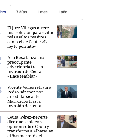
 hrs
7 días
1 mes
1 año
El juez Villegas ofrece
una solución para evitar
más asaltos masivos
como el de Ceuta: «La
ley lo permite»
Ana Rosa lanza una
preocupante
advertencia tras la
invasión de Ceuta:
«Hace temblar»
Vicente Vallés retrata a
Pedro Sánchez por
arrodillarse ante
Marruecos tras la
invasión de Ceuta
Ceuta: Pérez-Reverte
dice que le piden su
opinión sobre Ceuta y
transforma a Albares en
el ‘hazmerreír’ del