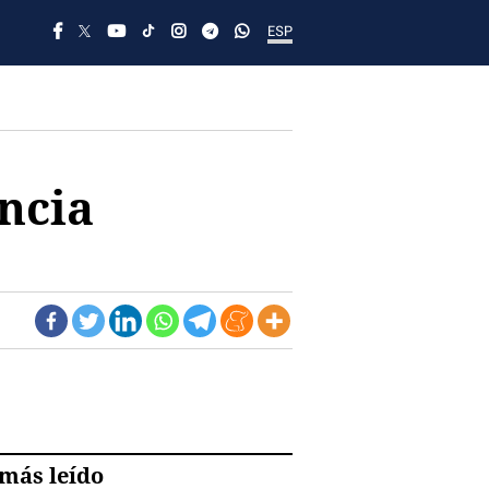
ESP
encia
más leído