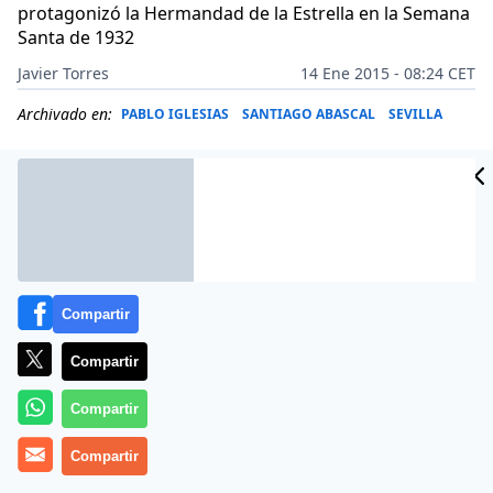
protagonizó la Hermandad de la Estrella en la Semana
Santa de 1932
Javier Torres
14 Ene 2015 - 08:24 CET
Archivado en:
PABLO IGLESIAS
SANTIAGO ABASCAL
SEVILLA
Compartir
Compartir
Compartir
Compartir
Que todo lo decidan los ciudadanos. La aplicación de
una de las premisas sagradas de Podemos le ha