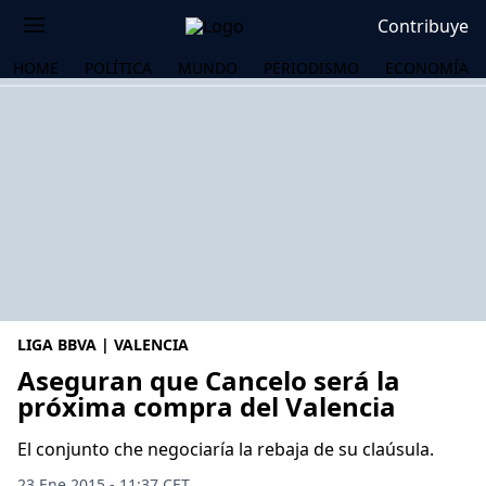
Contribuye
HOME
POLÍTICA
MUNDO
PERIODISMO
ECONOMÍA
LIGA BBVA | VALENCIA
Aseguran que Cancelo será la
próxima compra del Valencia
OS
El conjunto che negociaría la rebaja de su claúsula.
23 Ene 2015 - 11:37 CET