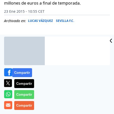
millones de euros a final de temporada.
23 Ene 2015 - 10:55 CET
Archivado en:
LUCAS VÁZQUEZ
SEVILLA F.C.
Compartir
Compartir
Compartir
El futbolista del conjunto blanco, cedido en el
Compartir
Espanyol, ha asegurado que ya se verá en su
momento su posible regreso.