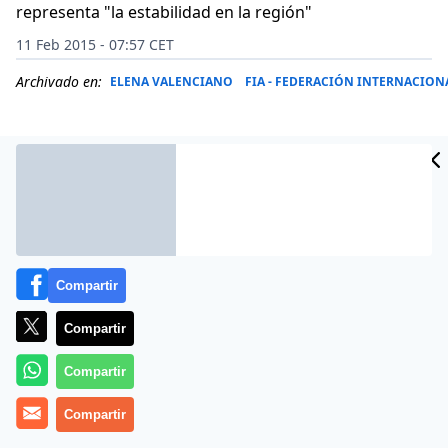
representa "la estabilidad en la región"
11 Feb 2015 - 07:57 CET
Archivado en:
ELENA VALENCIANO
FIA - FEDERACIÓN INTERNACION
Compartir
Compartir
Compartir
Sube la temperatura en el ruedo político andaluz a
Compartir
medida que se acercan las elecciones autonómicas.
Las últimas encuestas vaticinan una victoria del PSOE