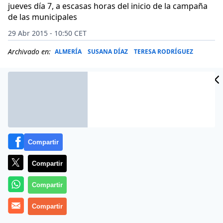
jueves día 7, a escasas horas del inicio de la campaña
de las municipales
29 Abr 2015 - 10:50 CET
Archivado en:
ALMERÍA
SUSANA DÍAZ
TERESA RODRÍGUEZ
Compartir
Compartir
Compartir
Compartir
La socialista Susana Díaz afrontará el debate de
investidura como presidenta de la Junta de la X