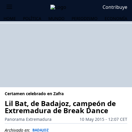
Contribuye
HOME
POLÍTICA
MUNDO
PERIODISMO
ECONOMÍA
Certamen celebrado en Zafra
Lil Bat, de Badajoz, campeón de
Extremadura de Break Dance
OS
Panorama Extremadura
10 May 2015 - 12:07 CET
Archivado en:
BADAJOZ