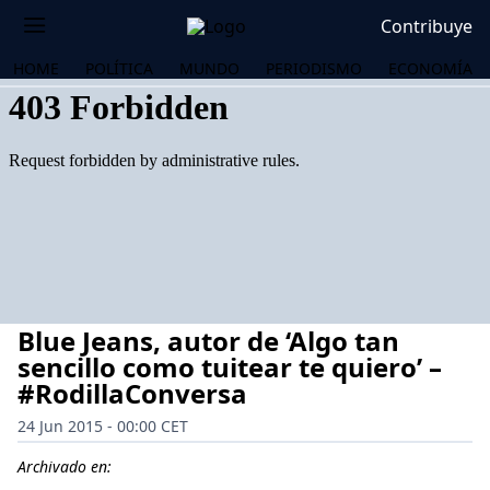
Contribuye
HOME
POLÍTICA
MUNDO
PERIODISMO
ECONOMÍA
Blue Jeans, autor de ‘Algo tan
sencillo como tuitear te quiero’ –
#RodillaConversa
24 Jun 2015 - 00:00 CET
OS
Archivado en: