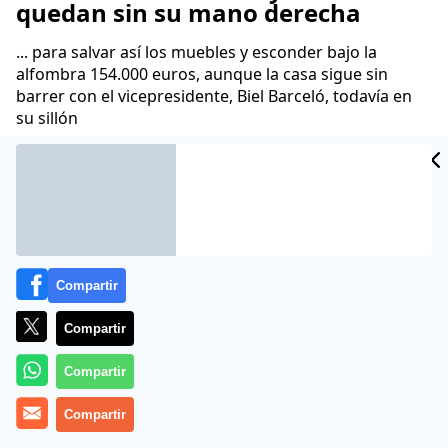
quedan sin su mano derecha
... para salvar así los muebles y esconder bajo la
alfombra 154.000 euros, aunque la casa sigue sin
barrer con el vicepresidente, Biel Barceló, todavía en
su sillón
31 Mar 2017 - 16:11 CET
Archivado en:
FRANCINA ARMENGOL
MALLORCA
MÉS PER MALLOR
Compartir
Compartir
Compartir
Compartir