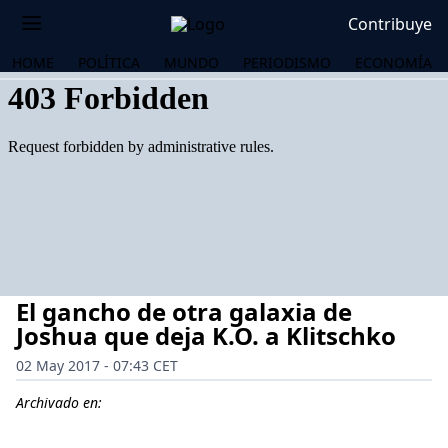
Contribuye
HOME
POLÍTICA
MUNDO
PERIODISMO
ECONOMÍA
El gancho de otra galaxia de
Joshua que deja K.O. a Klitschko
02 May 2017 - 07:43 CET
OS
Archivado en: