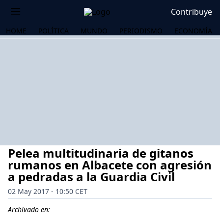
Contribuye
HOME
POLÍTICA
MUNDO
PERIODISMO
ECONOMÍA
Pelea multitudinaria de gitanos
rumanos en Albacete con agresión
a pedradas a la Guardia Civil
02 May 2017 - 10:50 CET
OS
Archivado en: