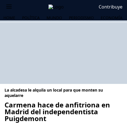
Contribuye
HOME
POLÍTICA
MUNDO
PERIODISMO
ECONOMÍA
La alcadesa le alquila un local para que monten su
aquelarre
Carmena hace de anfitriona en
Madrid del independentista
OS
Puigdemont