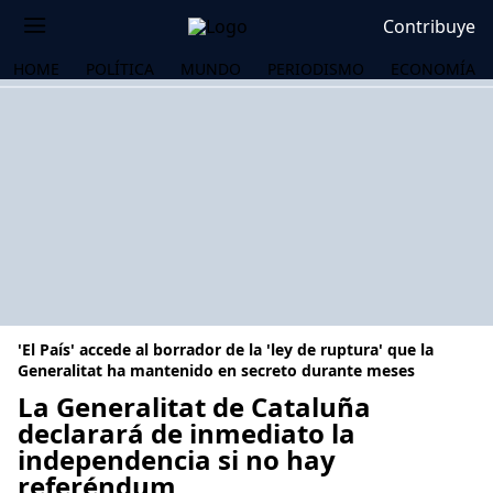
Contribuye
HOME
POLÍTICA
MUNDO
PERIODISMO
ECONOMÍA
'El País' accede al borrador de la 'ley de ruptura' que la
Generalitat ha mantenido en secreto durante meses
La Generalitat de Cataluña
declarará de inmediato la
OS
independencia si no hay
referéndum