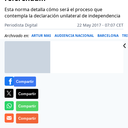
Esta norma detalla cómo será el proceso que
contempla la declaración unilateral de independencia
Periodista Digital
22 May 2017 - 07:07 CET
Archivado en:
ARTUR MAS
AUDIENCIA NACIONAL
BARCELONA
TR
Compartir
Compartir
Compartir
Compartir
El diario ‘El País’ accede al borrador de la ‘ley de