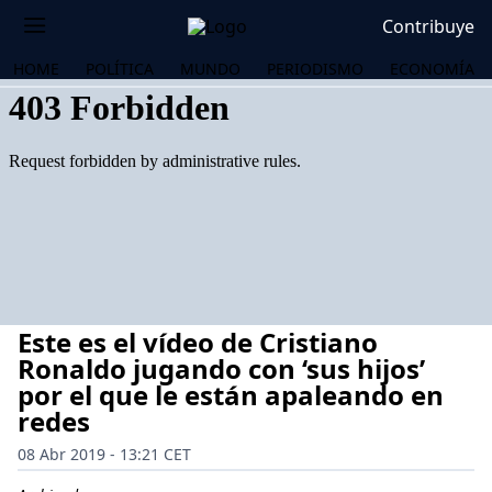
Contribuye
HOME
POLÍTICA
MUNDO
PERIODISMO
ECONOMÍA
Este es el vídeo de Cristiano
Ronaldo jugando con ‘sus hijos’
por el que le están apaleando en
redes
OS
08 Abr 2019 - 13:21 CET