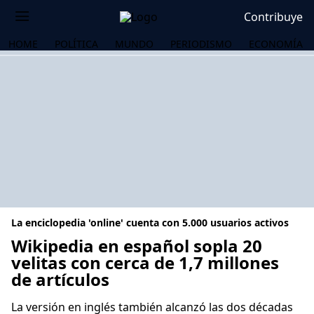
Contribuye
HOME
POLÍTICA
MUNDO
PERIODISMO
ECONOMÍA
La enciclopedia 'online' cuenta con 5.000 usuarios activos
Wikipedia en español sopla 20
velitas con cerca de 1,7 millones
de artículos
OS
La versión en inglés también alcanzó las dos décadas