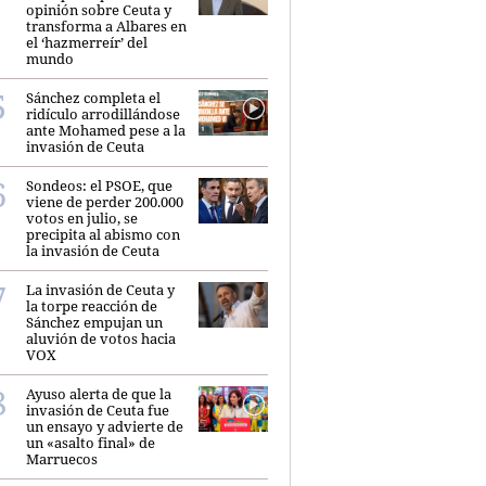
opinión sobre Ceuta y
transforma a Albares en
el ‘hazmerreír’ del
mundo
Sánchez completa el
ridículo arrodillándose
ante Mohamed pese a la
invasión de Ceuta
Sondeos: el PSOE, que
viene de perder 200.000
votos en julio, se
precipita al abismo con
la invasión de Ceuta
La invasión de Ceuta y
la torpe reacción de
Sánchez empujan un
aluvión de votos hacia
VOX
Ayuso alerta de que la
invasión de Ceuta fue
un ensayo y advierte de
un «asalto final» de
Marruecos