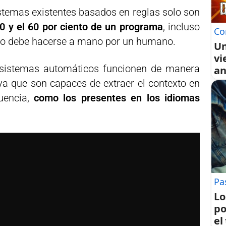
istemas existentes basados en reglas solo son
50 y el 60 por ciento de un programa
, incluso
Co
esto debe hacerse a mano por un humano.
Un
vi
s sistemas automáticos funcionen de manera
an
ya que son capaces de extraer el contexto en
uencia,
como los presentes en los idiomas
Pa
Lo
po
el