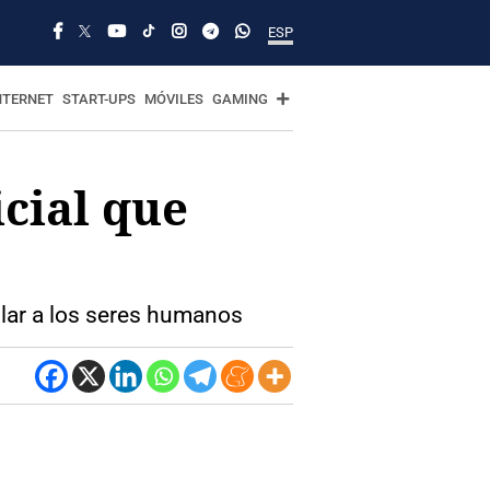
ESP
NTERNET
START-UPS
MÓVILES
GAMING
icial que
lar a los seres humanos