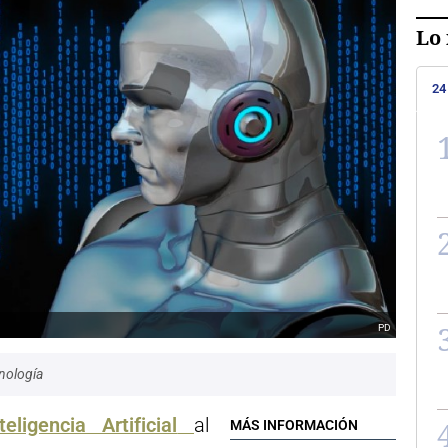
Lo 
24
PD
nología
teligencia Artificial
al
MÁS INFORMACIÓN