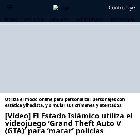
Contribuye
HOME
POLÍTICA
MUNDO
PERIODISMO
ECONOMÍA
Utiliza el modo online para personalizar personajes con
estética yihadista, y simular sus crímenes y atentados
[Vídeo] El Estado Islámico utiliza el
videojuego ‘Grand Theft Auto V
OS
(GTA)’ para ‘matar’ policías