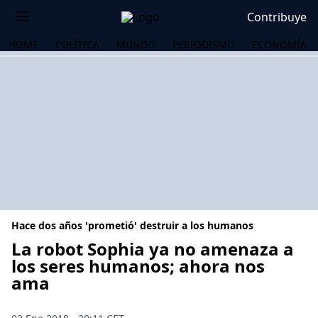
Contribuye
HOME
POLÍTICA
MUNDO
PERIODISMO
ECONOMÍA
Hace dos años 'prometió' destruir a los humanos
La robot Sophia ya no amenaza a
los seres humanos; ahora nos
ama
OS