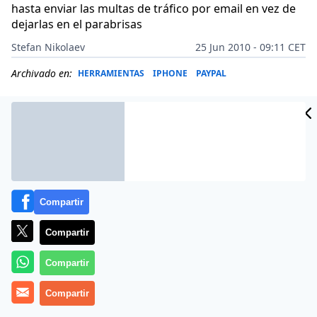
hasta enviar las multas de tráfico por email en vez de
dejarlas en el parabrisas
Stefan Nikolaev
25 Jun 2010 - 09:11 CET
Archivado en:
HERRAMIENTAS
IPHONE
PAYPAL
Compartir
Compartir
Compartir
Compartir
La tecnología ha transformado en gran medida
nuestra sociedad, pero hay un elemento que todavía