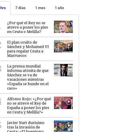
 hrs
7 días
1 mes
1 año
¿Por qué el Rey no se
atreve a poner los pies
en Ceuta o Melilla?
El plan oculto de
Sánchez y Mohamed VI
para regalar Ceuta a
Marruecos
La prensa mundial
informa atónita de que
Sánchez se va de
vacaciones mientras
«España se hunde en el
caos»
Alfonso Rojo: «¿Por qué
no se atreve el Rey de
España a poner los pies
en Ceuta y Melilla?»
Javier Nart durísimo
tras la invasión de
Ceuta: «El buenismo