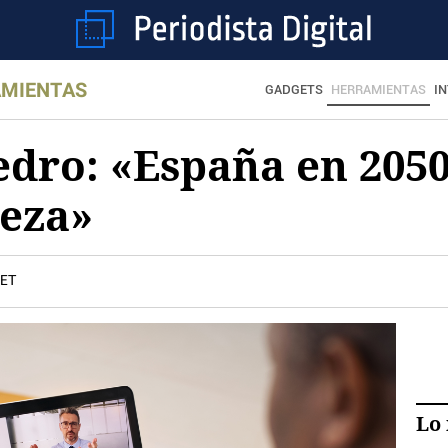
MIENTAS
GADGETS
HERRAMIENTAS
I
dro: «España en 2050
reza»
CET
Lo 