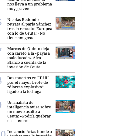
nos lleva a un problema
muy grave»
Nicolás Redondo
retrata al paria Sánchez
tras la reacción Europea
con lo de Ceuta: «No
tiene amigos»
Marcos de Quinto deja
con careto a la «payasa
maleducada» Afra
Blanco a cuenta de la
invasión de Ceuta
Dos muertos en EE.UU.
por el mayor brote de
“diarrea explosiva”
ligado a la lechuga
Un analista de
inteligencia avisa sobre
un nuevo asalto a
Ceuta: «Podría quebrar
el sistema»
Inocencio Arias hunde a
Sánchez tras la invasión