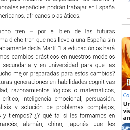
esionales españoles podrán trabajar en España
ericanos, africanos o asiáticos.
cho tren – por el bien de las futuras
a dicho tren que nos lleve a una España sin
biamente decía Martí: “La educación os hará
éramos cambios drásticos en nuestros modelos
, secundaria y en universidad para que las
mucho mejor preparadas para estos cambios?
turas generaciones en habilidades cognitivas
vidad, razonamientos lógicos o matemáticos,
Co
rítico, inteligencia emocional, persuasión,
Un
álisis y solución de problemas complejos,
vi
s y tiempos? ¿Y qué tal si les formamos en
an
rancés, alemán, chino, japonés que les