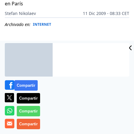
en París
Stefan Nikolaev
11 Dic 2009 - 08:33 CET
Archivado en:
INTERNET
Compartir
Compartir
Compartir
Twitter nació en 2007. Desde entonces su crecimiento
Compartir
ha sido imparable. En dos años ha logrado atraer a
millones de usuarios y muchos de los mejores