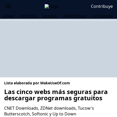
Contribuye
HOME
POLÍTICA
MUNDO
PERIODISMO
ECONOMÍA
Lista elaborada por MakeUseOf.com
Las cinco webs más seguras para
descargar programas gratuitos
OS
CNET Downloads, ZDNet downloads, Tucow's
Butterscotch, Softonic y Up to Down