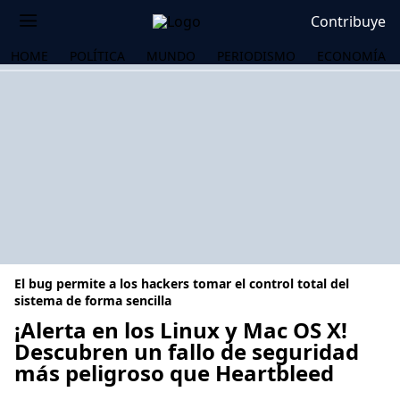
Contribuye
HOME
POLÍTICA
MUNDO
PERIODISMO
ECONOMÍA
El bug permite a los hackers tomar el control total del
sistema de forma sencilla
¡Alerta en los Linux y Mac OS X!
Descubren un fallo de seguridad
OS
más peligroso que Heartbleed