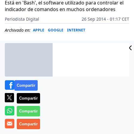
Está en 'Bash', el software utilizado para controlar el
indicador de comandos en muchos ordenadores
Periodista Digital
26 Sep 2014 - 01:17 CET
Archivado en:
APPLE
GOOGLE
INTERNET
Compartir
Compartir
Compartir
Han descubierto un nuevo bug de seguridad dentro
Compartir
del un software de Linux conocido como «Bash» y que