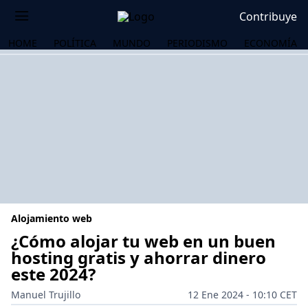
Contribuye
HOME
POLÍTICA
MUNDO
PERIODISMO
ECONOMÍA
Alojamiento web
¿Cómo alojar tu web en un buen
hosting gratis y ahorrar dinero
este 2024?
OS
Manuel Trujillo
12 Ene 2024 - 10:10 CET