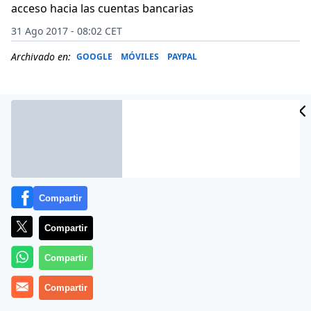
acceso hacia las cuentas bancarias
31 Ago 2017 - 08:02 CET
Archivado en:
GOOGLE
MÓVILES
PAYPAL
Compartir
Compartir
Compartir
Los cibercriminales tienen muchas vías de entrada
Compartir
para robar los ahorros de los usuarios. Sin embargo,
con la creciente actividad de los smartphones para