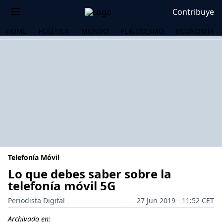
Contribuye
HOME
POLÍTICA
MUNDO
PERIODISMO
ECONOMÍA
Telefonía Móvil
Lo que debes saber sobre la
telefonía móvil 5G
OS
Periodista Digital
27 Jun 2019 - 11:52 CET
Archivado en: