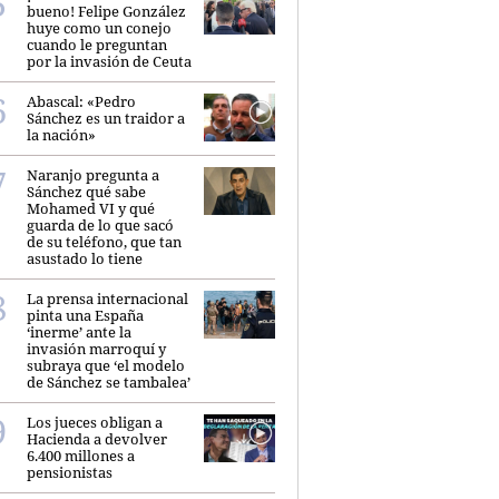
bueno! Felipe González
huye como un conejo
cuando le preguntan
por la invasión de Ceuta
Abascal: «Pedro
Sánchez es un traidor a
la nación»
Naranjo pregunta a
Sánchez qué sabe
Mohamed VI y qué
guarda de lo que sacó
de su teléfono, que tan
asustado lo tiene
La prensa internacional
pinta una España
‘inerme’ ante la
invasión marroquí y
subraya que ‘el modelo
de Sánchez se tambalea’
Los jueces obligan a
Hacienda a devolver
6.400 millones a
pensionistas