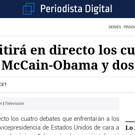
SERIES
PROG
tirá en directo los c
s McCain-Obama y dos
 CET
in
|
Televisión
ecto los cuatro debates que enfrentarán a los
Lo 
 vicepresidencia de Estados Unidos de cara a