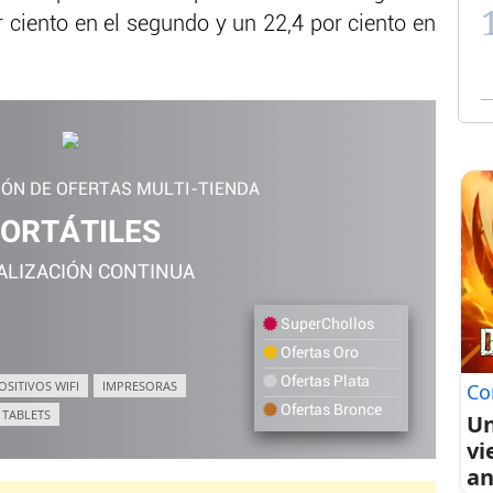
r ciento en el segundo y un 22,4 por ciento en
IÓN DE OFERTAS MULTI-TIENDA
ORTÁTILES
ALIZACIÓN CONTINUA
SuperChollos
Ofertas Oro
Ofertas Plata
OSITIVOS WIFI
IMPRESORAS
Co
Ofertas Bronce
TABLETS
Un
vi
an