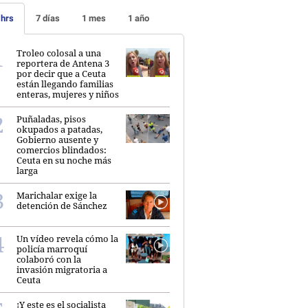
 hrs
7 días
1 mes
1 año
Troleo colosal a una
reportera de Antena 3
por decir que a Ceuta
están llegando familias
enteras, mujeres y niños
Puñaladas, pisos
okupados a patadas,
Gobierno ausente y
comercios blindados:
Ceuta en su noche más
larga
Marichalar exige la
detención de Sánchez
Un vídeo revela cómo la
policía marroquí
colaboró con la
invasión migratoria a
Ceuta
¡Y este es el socialista