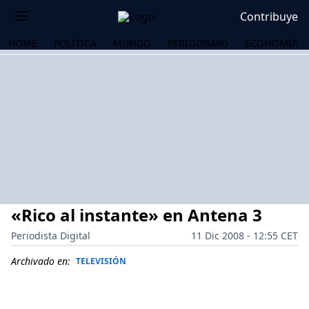
Contribuye
HOME
POLÍTICA
MUNDO
PERIODISMO
ECONOMÍA
«Rico al instante» en Antena 3
Periodista Digital
11 Dic 2008 - 12:55 CET
Archivado en:
TELEVISIÓN
OS