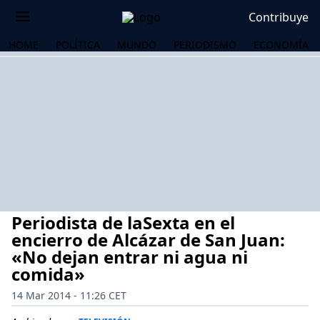
Contribuye
HOME
POLÍTICA
MUNDO
PERIODISMO
ECONOMÍA
Periodista de laSexta en el
encierro de Alcázar de San Juan:
«No dejan entrar ni agua ni
comida»
OS
14 Mar 2014 - 11:26 CET