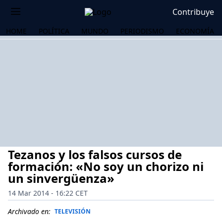
Contribuye
HOME
POLÍTICA
MUNDO
PERIODISMO
ECONOMÍA
Tezanos y los falsos cursos de
formación: «No soy un chorizo ni
un sinvergüenza»
14 Mar 2014 - 16:22 CET
OS
Archivado en:
TELEVISIÓN