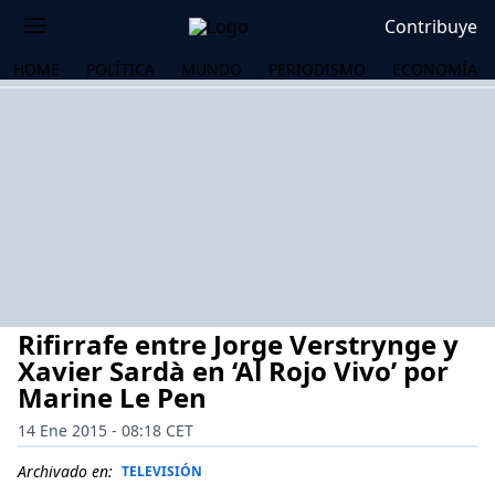
Contribuye
HOME
POLÍTICA
MUNDO
PERIODISMO
ECONOMÍA
Rifirrafe entre Jorge Verstrynge y
Xavier Sardà en ‘Al Rojo Vivo’ por
Marine Le Pen
14 Ene 2015 - 08:18 CET
OS
Archivado en:
TELEVISIÓN