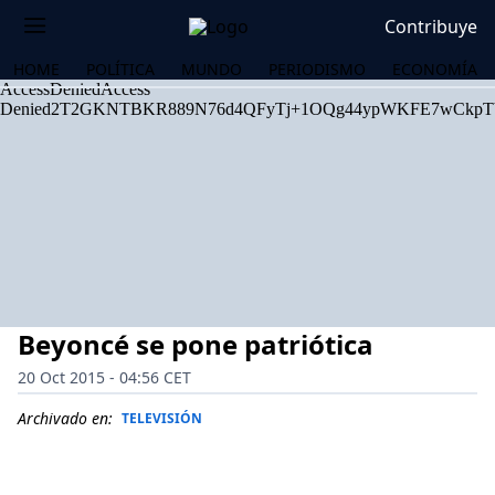
Contribuye
HOME
POLÍTICA
MUNDO
PERIODISMO
ECONOMÍA
Beyoncé se pone patriótica
20 Oct 2015 - 04:56 CET
Archivado en:
TELEVISIÓN
OS