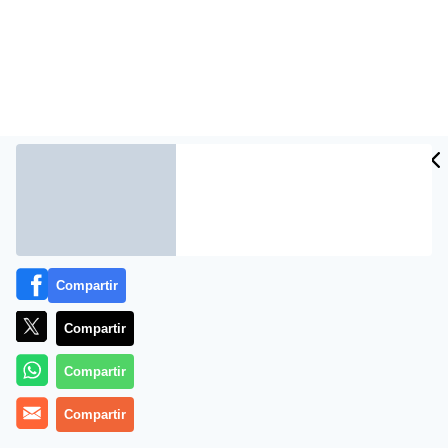
Mensaje de Navidad 2015 de Su Majestad el Rey.
Compartir
http://www.casareal.es/ES/Actividades/Paginas/actividad
Compartir
data=12619
Compartir
Compartir