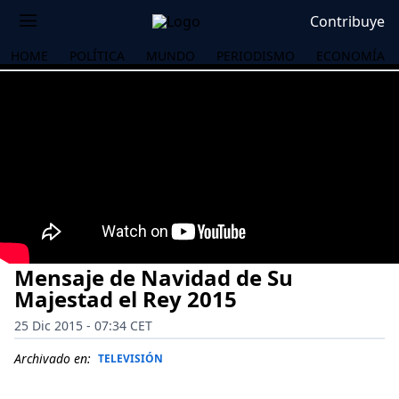
Contribuye
HOME
POLÍTICA
MUNDO
PERIODISMO
ECONOMÍA
Mensaje de Navidad de Su
Majestad el Rey 2015
25 Dic 2015 - 07:34 CET
OS
Archivado en:
TELEVISIÓN