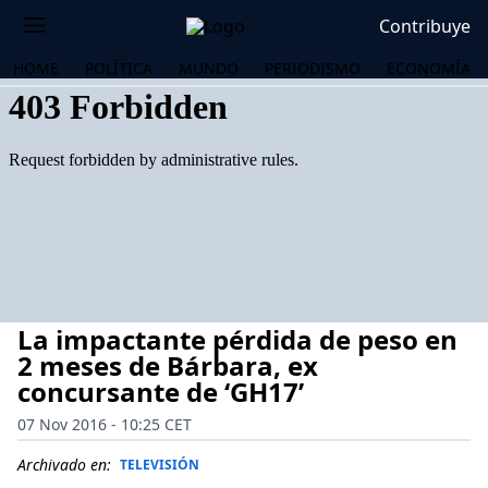
Contribuye
HOME
POLÍTICA
MUNDO
PERIODISMO
ECONOMÍA
La impactante pérdida de peso en
2 meses de Bárbara, ex
concursante de ‘GH17’
07 Nov 2016 - 10:25 CET
OS
Archivado en:
TELEVISIÓN