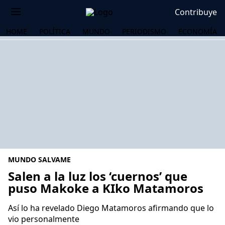
Contribuye
HOME
POLÍTICA
MUNDO
PERIODISMO
ECONOMÍA
MUNDO SALVAME
Salen a la luz los ‘cuernos’ que
puso Makoke a KIko Matamoros
OS
Así lo ha revelado Diego Matamoros afirmando que lo
vio personalmente