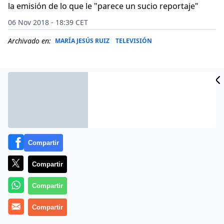
la emisión de lo que le "parece un sucio reportaje"
06 Nov 2018 - 18:39 CET
Archivado en:
MARÍA JESÚS RUIZ
TELEVISIÓN
Compartir
Compartir
Compartir
María Jesús Ruiz
fue fichada hace unas semanas
Compartir
como colaboradora de ‘Sálvame’ y desde entonces la
que fue Miss España no gana para disgustos.