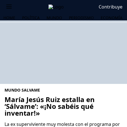
Contribuye
HOME
POLÍTICA
MUNDO
PERIODISMO
ECONOMÍA
MUNDO SALVAME
María Jesús Ruiz estalla en
‘Sálvame’: «¡No sabéis qué
inventar!»
OS
La ex superviviente muy molesta con el programa por