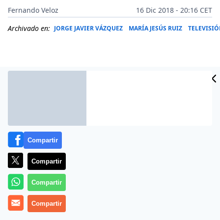
Fernando Veloz
16 Dic 2018 - 20:16 CET
Archivado en:
JORGE JAVIER VÁZQUEZ
MARÍA JESÚS RUIZ
TELEVISI
Compartir
Compartir
María Jesús Ruiz
Compartir
acudía a ‘Sábado Deluxe’ para
someterse al
polígrafo de Conchita.
Recordemos que
Compartir
la ex
Miss España
se derrumbaba esta semana en
‘Sálvame’ al confesar que había mantenido