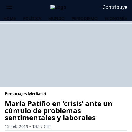
Contribuye
HOME
POLÍTICA
MUNDO
PERIODISMO
ECONOMÍA
Personajes Mediaset
María Patiño en ‘crisis’ ante un
cúmulo de problemas
sentimentales y laborales
OS
13 Feb 2019 - 13:17 CET