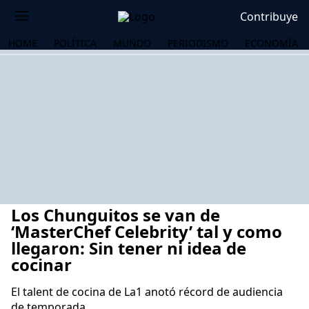
Contribuye
HOME
POLÍTICA
MUNDO
PERIODISMO
ECONOMÍA
Los Chunguitos se van de
‘MasterChef Celebrity’ tal y como
llegaron: Sin tener ni idea de
cocinar
OS
El talent de cocina de La1 anotó récord de audiencia
de temporada