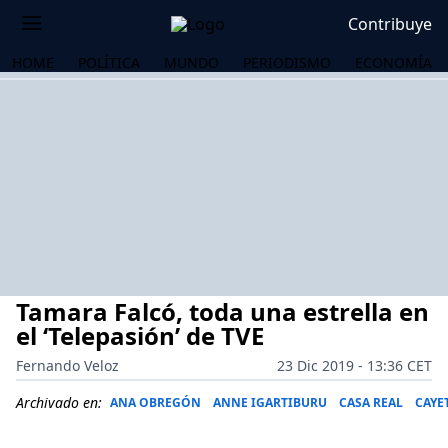
Contribuye
HOME
POLÍTICA
MUNDO
PERIODISMO
ECONOMÍA
Tamara Falcó, toda una estrella en
el ‘Telepasión’ de TVE
Fernando Veloz
23 Dic 2019 - 13:36 CET
OS
Archivado en:
ANA OBREGÓN
ANNE IGARTIBURU
CASA REAL
CAYE