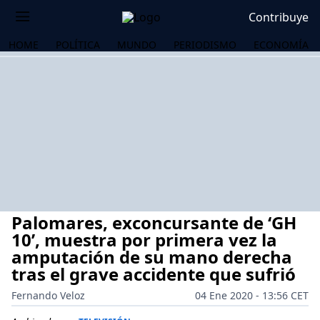
Contribuye
HOME
POLÍTICA
MUNDO
PERIODISMO
ECONOMÍA
Palomares, exconcursante de ‘GH
10’, muestra por primera vez la
amputación de su mano derecha
tras el grave accidente que sufrió
OS
Fernando Veloz
04 Ene 2020 - 13:56 CET