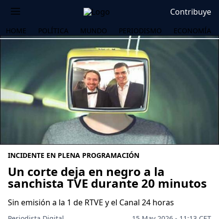
Contribuye
HOME
POLÍTICA
MUNDO
PERIODISMO
ECONOMÍA
INCIDENTE EN PLENA PROGRAMACIÓN
Un corte deja en negro a la
sanchista TVE durante 20 minutos
OS
Sin emisión a la 1 de RTVE y el Canal 24 horas
Periodista Digital
15 May 2026 - 11:13 CET