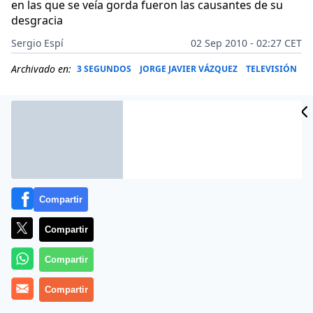
en las que se veía gorda fueron las causantes de su
desgracia
Sergio Espí
02 Sep 2010 - 02:27 CET
Archivado en:
3 SEGUNDOS
JORGE JAVIER VÁZQUEZ
TELEVISIÓN
Compartir
Compartir
Compartir
Es la eterna pregunta: ¿Son responsables los medios
Compartir
de comunicación y las modas de una enfermedad tan