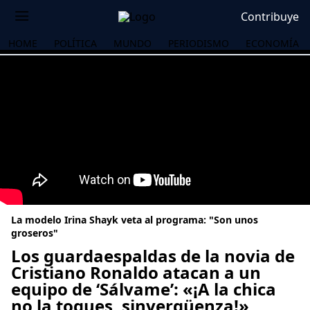
Contribuye
HOME
POLÍTICA
MUNDO
PERIODISMO
ECONOMÍA
La modelo Irina Shayk veta al programa: "Son unos
groseros"
Los guardaespaldas de la novia de
Cristiano Ronaldo atacan a un
OS
equipo de ‘Sálvame’: «¡A la chica
no la toques, sinvergüenza!»