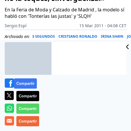
En la Feria de Moda y Calzado de Madrid , la modelo sí
habló con 'Tonterías las justas' y 'SLQH'
Sergio Espí
15 Mar 2011 - 04:08 CET
Archivado en:
3 SEGUNDOS
CRISTIANO RONALDO
IRINA SHAYK
JO
Compartir
Compartir
Compartir
Compartir
A la espectacular novia de Cristiano Ronaldo no le