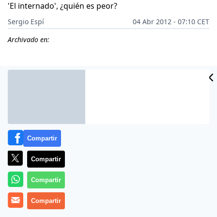
'El internado', ¿quién es peor?
Sergio Espí
04 Abr 2012 - 07:10 CET
Archivado en:
Compartir
Compartir
Compartir
Se supone que meter un niño en una serie es garantía
Compartir
de éxito en un sector de la audiencia. El problema es
que crear un personaje infantil es un ‘infierno’. Suelen