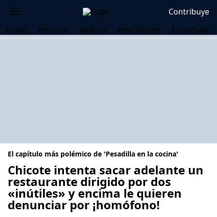
Contribuye
HOME
POLÍTICA
MUNDO
PERIODISMO
ECONOMÍA
El capítulo más polémico de 'Pesadilla en la cocina'
Chicote intenta sacar adelante un
restaurante dirigido por dos
«inútiles» y encima le quieren
OS
denunciar por ¡homófono!