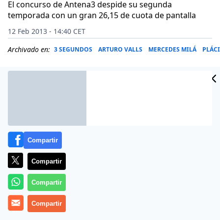
El concurso de Antena3 despide su segunda
temporada con un gran 26,15 de cuota de pantalla
12 Feb 2013 - 14:40 CET
Archivado en:
3 SEGUNDOS
ARTURO VALLS
MERCEDES MILÁ
PLÁC
Compartir
Compartir
Compartir
Era un duelo muy reñido y, finalmente, ganó Antena3.
Compartir
La final de la segunda temporada de ‘Tu cara me