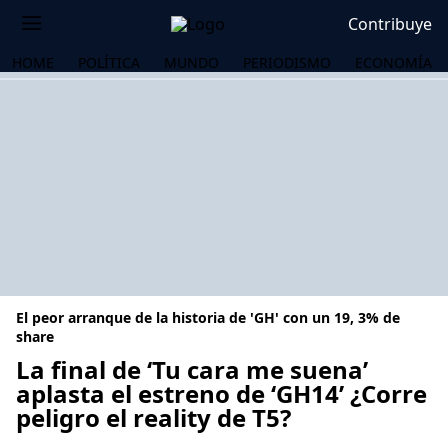
Contribuye
HOME
POLÍTICA
MUNDO
PERIODISMO
ECONOMÍA
El peor arranque de la historia de 'GH' con un 19, 3% de
share
La final de ‘Tu cara me suena’
aplasta el estreno de ‘GH14’ ¿Corre
OS
peligro el reality de T5?