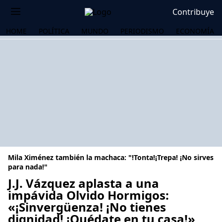
Contribuye
HOME
POLÍTICA
MUNDO
PERIODISMO
ECONOMÍA
Mila Ximénez también la machaca: "!Tonta!¡Trepa! ¡No sirves
para nada!"
J.J. Vázquez aplasta a una
impávida Olvido Hormigos:
OS
«¡Sinvergüenza! ¡No tienes
dignidad! ¡Quédate en tu casa!»